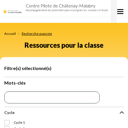
Ressources
Aller
Centre Pilote de Châtenay-Malabry
pour
au
Accompagnement de proximité pour enseigner les sciences à l’école
Tog
la
contenu
nav
classe
principal
Accueil
Recherche avancée
Ressources pour la classe
Filtre(s) sélectionné(s)
Mots-clés
Cycle
Cycle 1