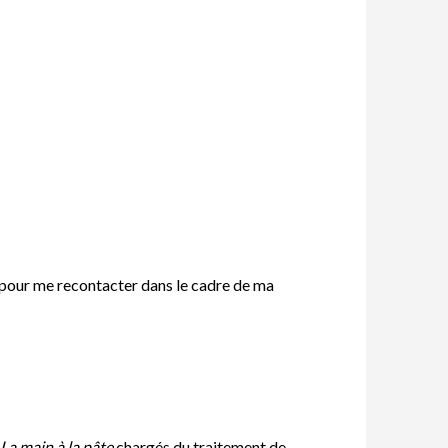
s pour me recontacter dans le cadre de ma
La main à la pâte
chargés du traitement de