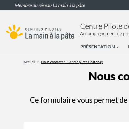
Nous
Aller
Membre du réseau La main à la pâte
contacter
au
-
contenu
Centre
principal
Centre Pilote 
pilote
Chatenay
Accompagnement de proxim
PRÉSENTATION
CP
Chatenay
Accueil
Nous contacter - Centre pilote Chatenay
Nav
Nous co
principale
Ce formulaire vous permet de 