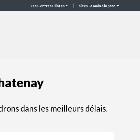
Les Centres Pilotes
Sites La main à la pâte
CP
Top
header
Chatenay
ons dans les meilleurs délais.